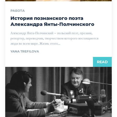
РАБОТА
История познанского поэта
Александра Янты-Полчинского
Александр Янта-Полчинский – польский поэт, прозаик,
репортер, переводчик, творчеством которого восхищаются
люди во всем мире. Жизнь этого...
YANA TREFILOVA
READ