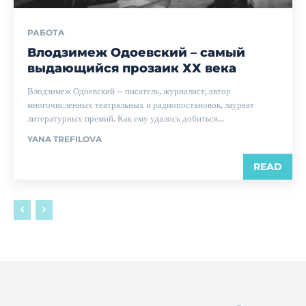
РАБОТА
Влодзимеж Одоевский – самый
выдающийся прозаик ХХ века
Влодзимеж Одоевский – писатель, журналист, автор
многочисленных театральных и радиопостановок, лауреат
литературных премий. Как ему удалось добиться...
YANA TREFILOVA
READ