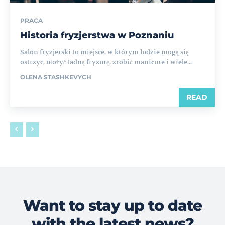
PRACA
Historia fryzjerstwa w Poznaniu
Salon fryzjerski to miejsce, w którym ludzie mogą się
ostrzyc, ułożyć ładną fryzurę, zrobić manicure i wiele...
OLENA STASHKEVYCH
READ
Want to stay up to date
with the latest news?