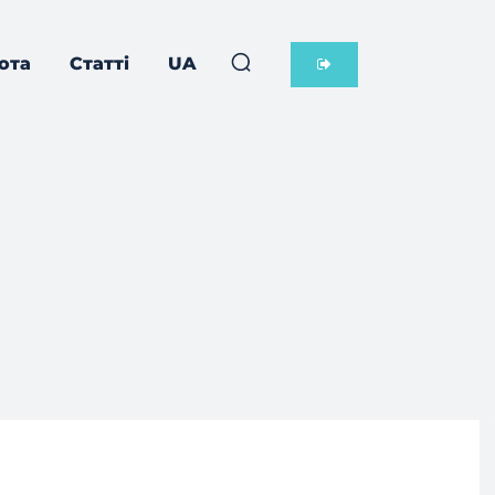
ота
Статті
UA