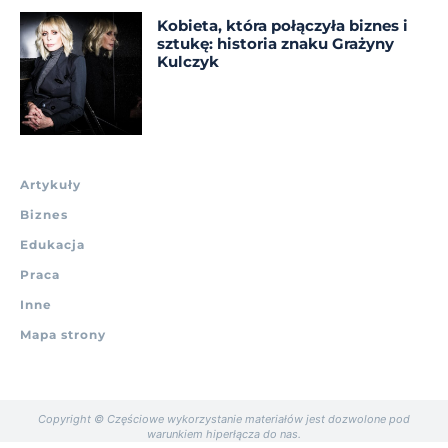
Kobieta, która połączyła biznes i
sztukę: historia znaku Grażyny
Kulczyk
Artykuły
Biznes
Edukacja
Praca
Inne
Mapa strony
Copyright © Częściowe wykorzystanie materiałów jest dozwolone pod
warunkiem hiperłącza do nas.