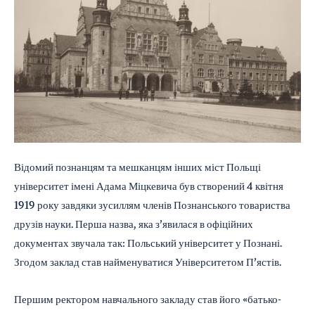
Відомий познанцям та мешканцям інших міст Польщі
університет імені Адама Міцкевича був створений 4 квітня
1919 року завдяки зусиллям членів Познанського товариства
друзів науки. Перша назва, яка з’явилася в офіційних
документах звучала так: Польський університет у Познані.
Згодом заклад став найменуватися Університетом П’ястів.
Першим ректором навчального закладу став його «батько-