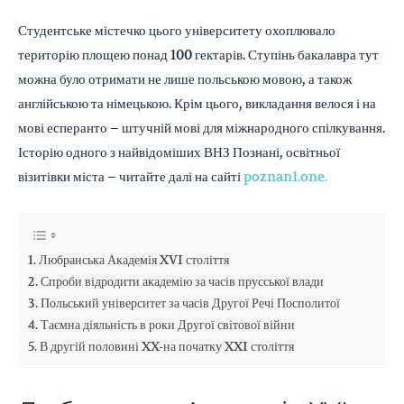
Студентське містечко цього університету охоплювало
територію площею понад 100 гектарів. Ступінь бакалавра тут
можна було отримати не лише польською мовою, а також
англійською та німецькою. Крім цього, викладання велося і на
мові есперанто – штучній мові для міжнародного спілкування.
Історію одного з найвідоміших ВНЗ Познані, освітньої
візитівки міста – читайте далі на сайті
poznan1.one.
Любранська Академія XVI століття
Спроби відродити академію за часів прусської влади
Польський університет за часів Другої Речі Посполитої
Таємна діяльність в роки Другої світової війни
В другій половині XX-на початку XXI століття