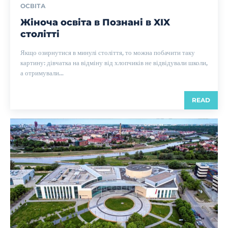
ОСВІТА
Жіноча освіта в Познані в XIX
столітті
Якщо озирнутися в минулі століття, то можна побачити таку
картину: дівчатка на відміну від хлопчиків не відвідували школи,
а отримували...
READ