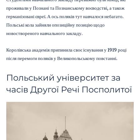
проживали у Познані та Познанському воєводстві, а також
германізовані євреї. А ось поляків тут навчалося небагато.
Польські кола зайняли опозиційну позицію щодо
новоствореного навчального закладу.
Королівська академія припинила своє існування у 1919 році
після перемоги поляків у Великопольському повстанні.
Польський університет за
часів Другої Речі Посполитої