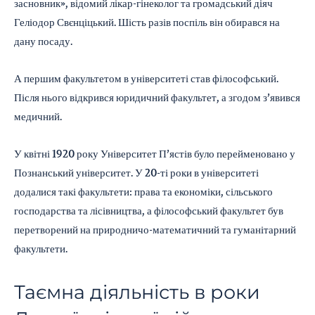
засновник», відомий лікар-гінеколог та громадський діяч
Геліодор Свєнціцький. Шість разів поспіль він обирався на
дану посаду.
А першим факультетом в університеті став філософський.
Після нього відкрився юридичний факультет, а згодом з’явився
медичний.
У квітні 1920 року Університет П’ястів було перейменовано у
Познанський університет. У 20-ті роки в університеті
додалися такі факультети: права та економіки, сільського
господарства та лісівництва, а філософський факультет був
перетворений на природничо-математичний та гуманітарний
факультети.
Таємна діяльність в роки