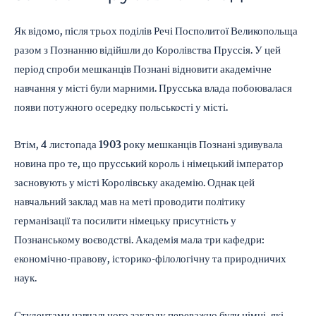
Як відомо, після трьох поділів Речі Посполитої Великопольща
разом з Познанню відійшли до Королівства Пруссія. У цей
період спроби мешканців Познані відновити академічне
навчання у місті були марними. Прусська влада побоювалася
появи потужного осередку польськості у місті.
Втім, 4 листопада 1903 року мешканців Познані здивувала
новина про те, що прусський король і німецький імператор
засновують у місті Королівську академію. Однак цей
навчальний заклад мав на меті проводити політику
германізації та посилити німецьку присутність у
Познанському воєводстві. Академія мала три кафедри:
економічно-правову, історико-філологічну та природничих
наук.
Студентами навчального закладу переважно були німці, які