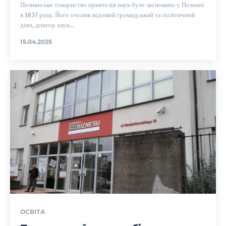
Познанське товариство приятелів наук було засновано у Познані
в 1857 році. Його очолив відомий громадський та політичний
діяч, доктор наук...
15.04.2025
ОСВІТА