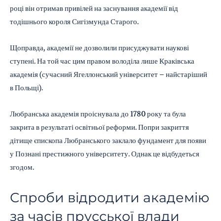
році він отримав привілей на заснування академії від
тодішнього короля Сигізмунда Старого.
Щоправда, академії не дозволили присуджувати наукові
ступені. На той час цим правом володіла лише Краківська
академія (сучасний Ягеллонський університет – найстаріший
в Польщі).
Любранська академія проіснувала до 1780 року та була
закрита в результаті освітньої реформи. Попри закриття
дітище єпископа Любранського заклало фундамент для появи
у Познані престижного університету. Однак це відбудеться
згодом.
Спроби відродити академію
за часів прусської влади