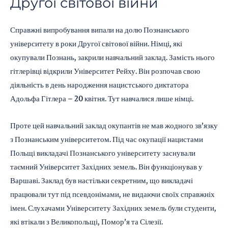
Другої світової війни
Справжні випробування випали на долю Познанського
університету в роки Другої світової війни. Німці, які
окупували Познань, закрили навчальний заклад. Замість нього
гітлерівці відкрили Університет Рейху. Він розпочав свою
діяльність в день народження нацистського диктатора
Адольфа Гітлера – 20 квітня. Тут навчалися лише німці.
Проте цей навчальний заклад окупантів не мав жодного зв’язку
з Познанським університетом. Під час окупації нацистами
Польщі викладачі Познанського університету заснували
таємний Університет Західних земель. Він функціонував у
Варшаві. Заклад був настільки секретним, що викладачі
працювали тут під псевдонімами, не видаючи своїх справжніх
імен. Слухачами Університету Західних земель були студенти,
які втікали з Великопольщі, Помор’я та Сілезії.