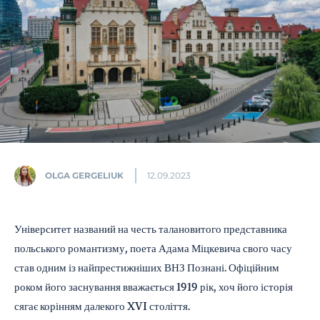
OLGA GERGELIUK
12.09.2023
Університет названий на честь талановитого представника
польського романтизму, поета Адама Міцкевича свого часу
став одним із найпрестижніших ВНЗ Познані. Офіційним
роком його заснування вважається 1919 рік, хоч його історія
сягає корінням далекого XVI століття.