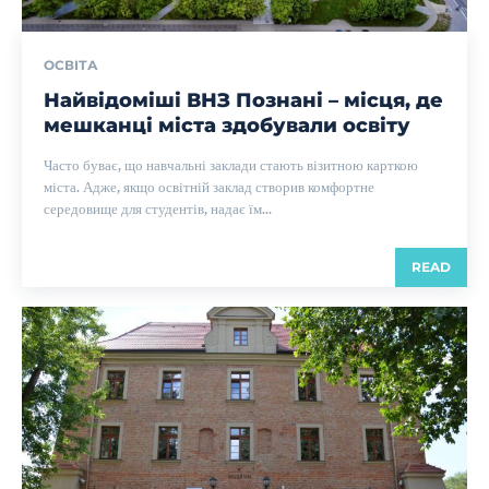
ОСВІТА
Найвідоміші ВНЗ Познані – місця, де
мешканці міста здобували освіту
Часто буває, що навчальні заклади стають візитною карткою
міста. Адже, якщо освітній заклад створив комфортне
середовище для студентів, надає їм...
READ