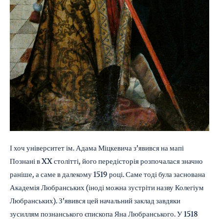
І хоч університет ім. Адама Міцкевича з’явився на мапі
Познані в XX столітті, його передісторія розпочалася значно
раніше, а саме в далекому 1519 році. Саме тоді була заснована
Академія Любранських (іноді можна зустріти назву Колегіум
Любранських). З’явився цей начальний заклад завдяки
зусиллям познанського єпископа Яна Любранського. У 1518