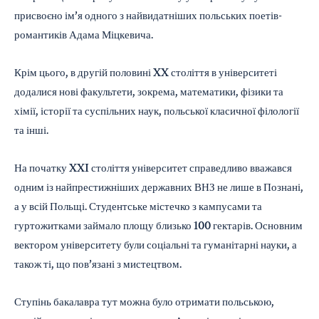
присвоєно ім’я одного з найвидатніших польських поетів-
романтиків Адама Міцкевича.
Крім цього, в другій половині XX століття в університеті
додалися нові факультети, зокрема, математики, фізики та
хімії, історії та суспільних наук, польської класичної філології
та інші.
На початку XXI століття університет справедливо вважався
одним із найпрестижніших державних ВНЗ не лише в Познані,
а у всій Польщі. Студентське містечко з кампусами та
гуртожитками займало площу близько 100 гектарів. Основним
вектором університету були соціальні та гуманітарні науки, а
також ті, що пов’язані з мистецтвом.
Ступінь бакалавра тут можна було отримати польською,