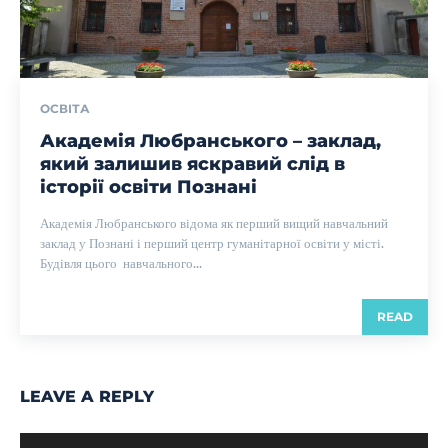
ОСВІТА
Академія Любранського – заклад,
який залишив яскравий слід в
історії освіти Познані
Академія Любранського відома як перший вищий навчальний
заклад у Познані і перший центр гуманітарної освіти у місті.
Будівля цього навчального...
READ
LEAVE A REPLY