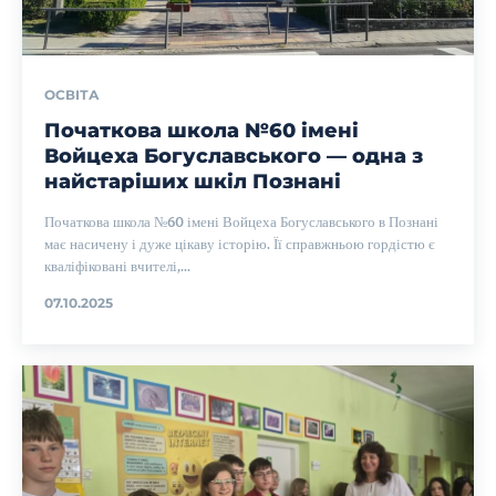
ОСВІТА
Початкова школа №60 імені
Войцеха Богуславського — одна з
найстаріших шкіл Познані
Початкова школа №60 імені Войцеха Богуславського в Познані
має насичену і дуже цікаву історію. Її справжньою гордістю є
кваліфіковані вчителі,...
07.10.2025