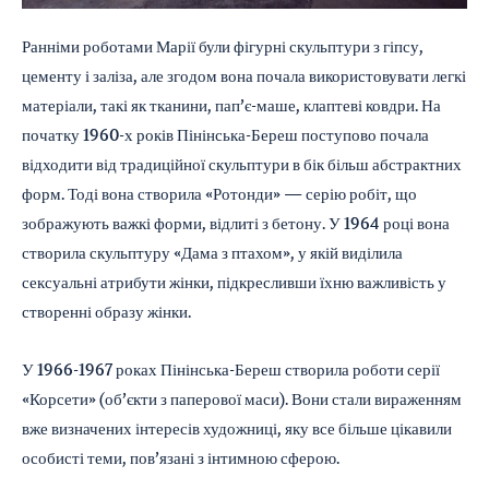
Ранніми роботами Марії були фігурні скульптури з гіпсу,
цементу і заліза, але згодом вона почала використовувати легкі
матеріали, такі як тканини, пап’є-маше, клаптеві ковдри. На
початку 1960-х років Пінінська-Береш поступово почала
відходити від традиційної скульптури в бік більш абстрактних
форм. Тоді вона створила «Ротонди» — серію робіт, що
зображують важкі форми, відлиті з бетону. У 1964 році вона
створила скульптуру «Дама з птахом», у якій виділила
сексуальні атрибути жінки, підкресливши їхню важливість у
створенні образу жінки.
У 1966-1967 роках Пінінська-Береш створила роботи серії
«Корсети» (об’єкти з паперової маси). Вони стали вираженням
вже визначених інтересів художниці, яку все більше цікавили
особисті теми, пов’язані з інтимною сферою.