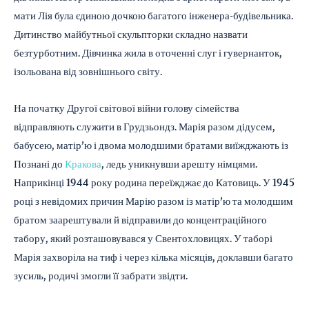
мати Лія була єдиною дочкою багатого інженера-будівельника.
Дитинство майбутньої скульпторки складно назвати
безтурботним. Дівчинка жила в оточенні слуг і гувернанток,
ізольована від зовнішнього світу.
На початку Другої світової війни голову сімейства
відправляють служити в Грудзьондз. Марія разом дідусем,
бабусею, матір’ю і двома молодшими братами виїжджають із
Познані до
Кракова
, ледь уникнувши арешту німцями.
Наприкінці 1944 року родина переїжджає до Катовиць. У 1945
році з невідомих причин Марію разом із матір’ю та молодшим
братом заарештували й відправили до концентраційного
табору, який розташовувався у Свентохловицях. У таборі
Марія захворіла на тиф і через кілька місяців, доклавши багато
зусиль, родичі змогли її забрати звідти.