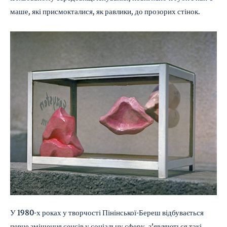
маше, які присмокталися, як равлики, до прозорих стінок.
У 1980-х роках у творчості Пінінської-Береш відбувається
певне зміщення сенсів у соціальну сферу, з’являються такі