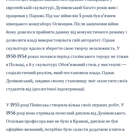
європейській скульптурі. Дуніковський багато років жив і
працював у Парижі. Під час війни він 5 років був в’язнем
німецького концтабору Освенцим. Після закінчення війни
йому довелося прийняти данину від комуністичного режиму і
дозволити владі використовувати свій авторитет. Однак
скульптору вдалося зберегти свою творчу незалежність. У
1950-1954 роках почався період сталінського терору не тільки
в Польщі, а й у скульптурі. Обов’язковий стиль у мистецтві —
соціалістичний реалізм, який постановила влада. Однак
Дуніковський, завдяки своєму становищу зміг захистити своїх
студентів від ідеологічної індоктринації.
У 1955 році Пінінська створила кілька своїх перших робіт. У
1956 році вона отримала почесний диплом від Дуніковського.
Оскільки професора вже не було в Кракові, диплом не був
офіційно визнаний, потрібно було скласти додаткові іспити в