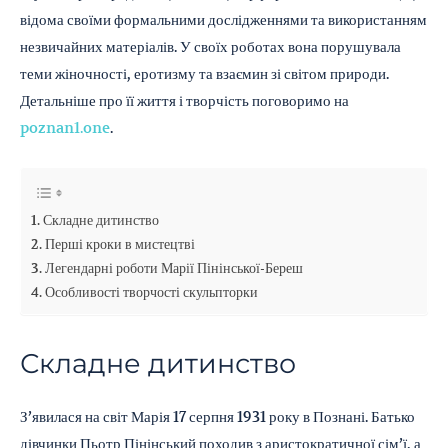
відома своїми формальними дослідженнями та використанням
незвичайних матеріалів. У своїх роботах вона порушувала
теми жіночності, еротизму та взаємин зі світом природи.
Детальніше про її життя і творчість поговоримо на
poznan1.one
.
Складне дитинство
Перші кроки в мистецтві
Легендарні роботи Марії Пінінської-Береш
Особливості творчості скульпторки
Складне дитинство
З’явилася на світ Марія 17 серпня 1931 року в Познані. Батько
дівчинки Пьотр Пінінський походив з аристократичної сім’ї, а