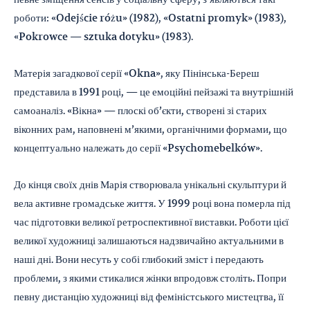
роботи: «Odejście różu» (1982), «Ostatni promyk» (1983),
«Pokrowce — sztuka dotyku» (1983).
Матерія загадкової серії «Okna», яку Пінінська-Береш
представила в 1991 році, — це емоційні пейзажі та внутрішній
самоаналіз. «Вікна» — плоскі об’єкти, створені зі старих
віконних рам, наповнені м’якими, органічними формами, що
концептуально належать до серії «Psychomebelków».
До кінця своїх днів Марія створювала унікальні скульптури й
вела активне громадське життя. У 1999 році вона померла під
час підготовки великої ретроспективної виставки. Роботи цієї
великої художниці залишаються надзвичайно актуальними в
наші дні. Вони несуть у собі глибокий зміст і передають
проблеми, з якими стикалися жінки впродовж століть. Попри
певну дистанцію художниці від феміністського мистецтва, її