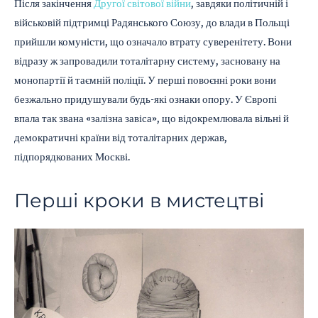
Після закінчення
Другої світової війни
, завдяки політичній і
військовій підтримці Радянського Союзу, до влади в Польщі
прийшли комуністи, що означало втрату суверенітету. Вони
відразу ж запровадили тоталітарну систему, засновану на
монопартії й таємній поліції. У перші повоєнні роки вони
безжально придушували будь-які ознаки опору. У Європі
впала так звана «залізна завіса», що відокремлювала вільні й
демократичні країни від тоталітарних держав,
підпорядкованих Москві.
Перші кроки в мистецтві