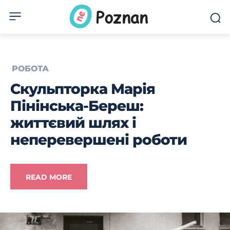
РОБОТА
Скульпторка Марія
Пінінська-Береш:
життєвий шлях і
неперевершені роботи
READ MORE