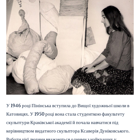
У 1946 році Пінінська вступила до Вищої художньої школи в
Катовицях. У 1950 році вона стала студенткою факультету
скульптури Краківської академії й почала навчатися під
керівництвом видатного скульптора Ксаверія Дуніковського.
Роботи цієї людини вважаються одними з найкращих у