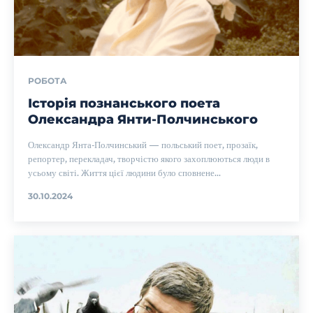
РОБОТА
Історія познанського поета
Олександра Янти-Полчинського
Олександр Янта-Полчинський — польський поет, прозаїк,
репортер, перекладач, творчістю якого захоплюються люди в
усьому світі. Життя цієї людини було сповнене...
30.10.2024