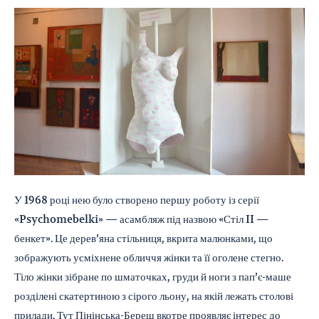
У 1968 році нею було створено першу роботу із серії
«Psychomebelki» — асамбляж під назвою «Стіл II —
бенкет». Це дерев’яна стільниця, вкрита малюнками, що
зображують усміхнене обличчя жінки та її оголене стегно.
Тіло жінки зібране по шматочках, груди й ноги з пап’є-маше
розділені скатертиною з сірого льону, на якій лежать столові
прилади. Тут Пінінська-Береш вкотре проявляє інтерес до