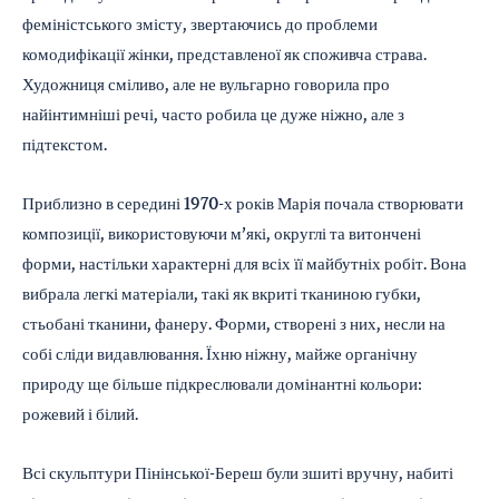
феміністського змісту, звертаючись до проблеми
комодифікації жінки, представленої як споживча страва.
Художниця сміливо, але не вульгарно говорила про
найінтимніші речі, часто робила це дуже ніжно, але з
підтекстом.
Приблизно в середині 1970-х років Марія почала створювати
композиції, використовуючи м’які, округлі та витончені
форми, настільки характерні для всіх її майбутніх робіт. Вона
вибрала легкі матеріали, такі як вкриті тканиною губки,
стьобані тканини, фанеру. Форми, створені з них, несли на
собі сліди видавлювання. Їхню ніжну, майже органічну
природу ще більше підкреслювали домінантні кольори:
рожевий і білий.
Всі скульптури Пінінської-Береш були зшиті вручну, набиті