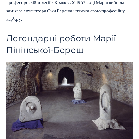
професорській колегії в Кракові. У 1957 році Марія вийшла
заміж за скульптора Єжи Береша і почала свою професійну
кар’єру.
Легендарні роботи Марії
Пінінської-Береш