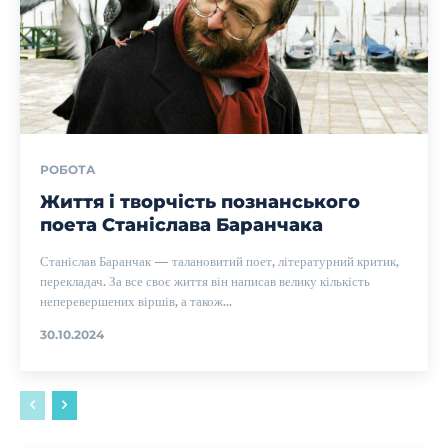
РОБОТА
Життя і творчість познанського
поета Станіслава Баранчака
Станіслав Баранчак — талановитий поет, літературний критик,
перекладач. За все своє життя він написав велику кількість
неперевершених віршів, а також...
30.10.2024