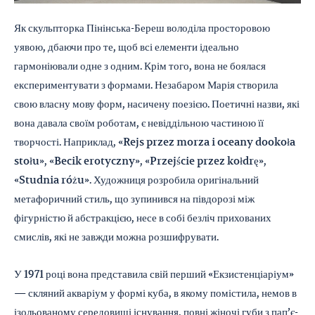
Як скульпторка Пінінська-Береш володіла просторовою
уявою, дбаючи про те, щоб всі елементи ідеально
гармоніювали одне з одним. Крім того, вона не боялася
експериментувати з формами. Незабаром Марія створила
свою власну мову форм, насичену поезією. Поетичні назви, які
вона давала своїм роботам, є невіддільною частиною її
творчості. Наприклад, «Rejs przez morza i oceany dookoła
stołu», «Becik erotyczny», «Przejście przez kołdrę»,
«Studnia różu». Художниця розробила оригінальний
метафоричний стиль, що зупинився на півдорозі між
фігурністю й абстракцією, несе в собі безліч прихованих
смислів, які не завжди можна розшифрувати.
У 1971 році вона представила свій перший «Екзистенціаріум»
— скляний акваріум у формі куба, в якому помістила, немов в
ізольованому середовищі існування, повні жіночі губи з пап’є-