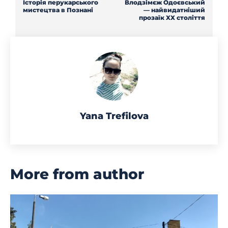
Історія перукарського
Влодзімєж Одоєвський
мистецтва в Познані
— найвидатніший
прозаїк XX століття
Yana Trefilova
More from author