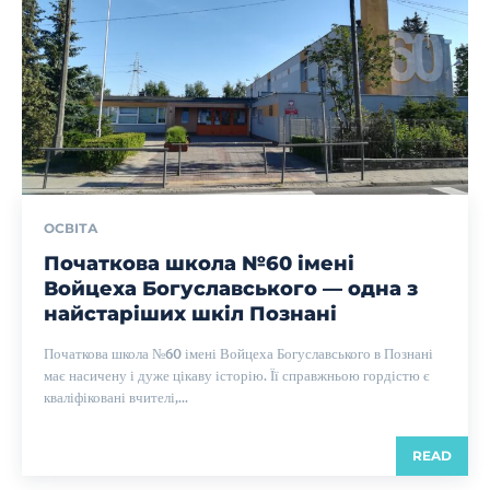
ОСВІТА
Початкова школа №60 імені
Войцеха Богуславського — одна з
найстаріших шкіл Познані
Початкова школа №60 імені Войцеха Богуславського в Познані
має насичену і дуже цікаву історію. Її справжньою гордістю є
кваліфіковані вчителі,...
READ