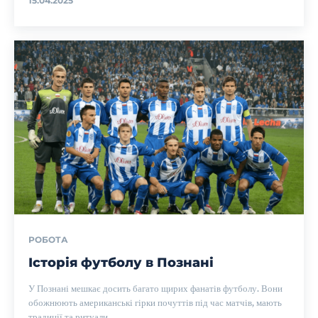
15.04.2025
РОБОТА
Історія футболу в Познані
У Познані мешкає досить багато щирих фанатів футболу. Вони
обожнюють американські гірки почуттів під час матчів, мають
традиції та ритуали,...