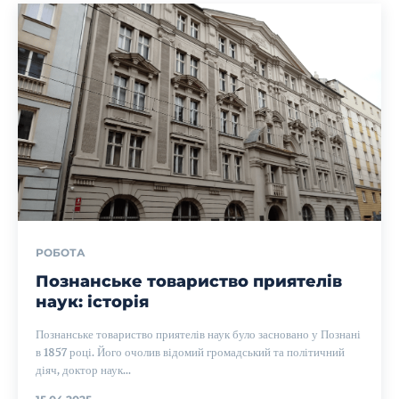
РОБОТА
Познанське товариство приятелів
наук: історія
Познанське товариство приятелів наук було засновано у Познані
в 1857 році. Його очолив відомий громадський та політичний
діяч, доктор наук...